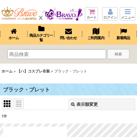
カート
ログイン
メニュー
商品カテゴリ一
ホーム
問い合わせ
ご利用案内
新着商品
覧
検索
ホーム
>
【ハ】コスプレ衣装
>
ブラック・ブレット
ブラック・ブレット
表示順変更
閉じる
1
件
表示数
: