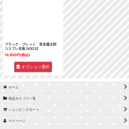
並び順
:
絞り込む
ブラック・ブレット 里見蓮太郎
コスプレ衣装
[
4323
]
10,850
円
(税込)
オプション選択
ホーム
商品カテゴリ一覧
ショッピングカート
マイページ